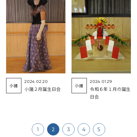
2024.02.20
2024.01.29
小諸
小諸
小諸２月誕生日会
令和６年１月の誕生
日会
1
2
3
4
5