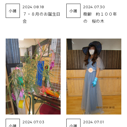
2024.08.18
2024.07.30
小諸
小諸
７・８月のお誕生日
樹齢 約１００年
会
の 桜の木
2024.07.03
2024.07.01
小諸
小諸