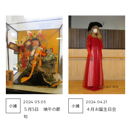
2024.05.05
2024.04.21
小諸
小諸
５月5日 端午の節
４月お誕生日会
句