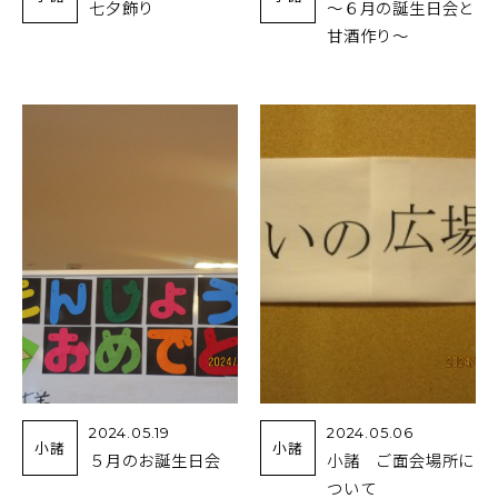
七夕飾り
～６月の誕生日会と
甘酒作り～
2024.05.19
2024.05.06
小諸
小諸
５月のお誕生日会
小諸 ご面会場所に
ついて