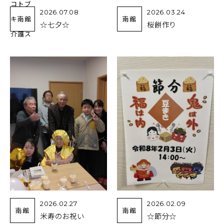
コトブ
2026.07.08
2026.03.24
キ南館
南館
☆七夕☆
桜餅作り
介護ス
2026.02.27
2026.02.09
南館
南館
米寿のお祝い
☆節分☆