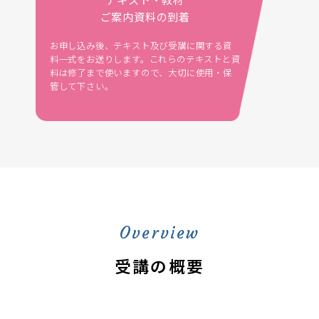
ご案内資料の到着
お申し込み後、テキスト及び受講に関する資
自
料一式をお送りします。これらのテキストと資
ま
料は修了まで使いますので、大切に使用・保
す
管して下さい。
し
て
Overview
受講の概要