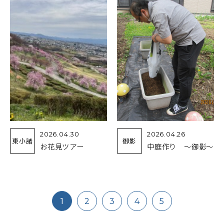
2026.04.30
2026.04.26
東小諸
御影
お花見ツアー
中庭作り ～御影～
1
2
3
4
5