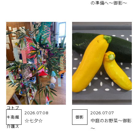
の準備へ～御影～
コトブ
2026.07.08
2026.07.07
キ南館
御影
☆七夕☆
中庭のお野菜～御影
介護ス
～