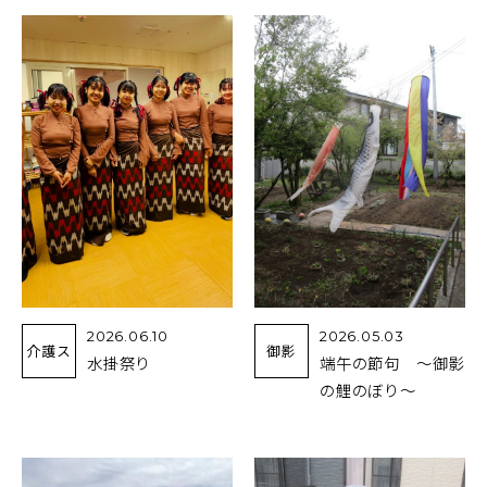
2026.06.10
2026.05.03
介護ス
御影
水掛祭り
端午の節句 ～御影
の鯉のぼり～