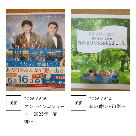
2026.06.16
2026.06.14
御影
御影
オンラインコンサー
森の香り～御影～
ト 2026年 夏
御…