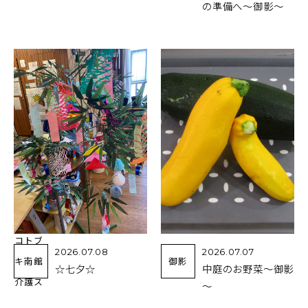
の準備へ～御影～
コトブ
2026.07.08
2026.07.07
キ南館
御影
☆七夕☆
中庭のお野菜～御影
介護ス
～