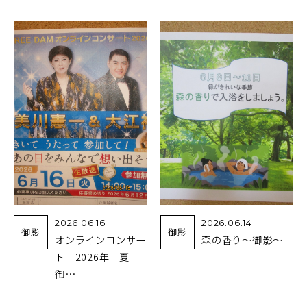
2026.06.16
2026.06.14
御影
御影
オンラインコンサー
森の香り～御影～
ト 2026年 夏
御…