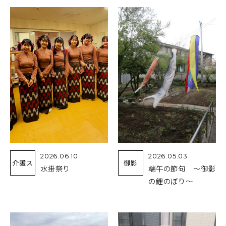
2026.06.10
2026.05.03
介護ス
御影
水掛祭り
端午の節句 ～御影
の鯉のぼり～