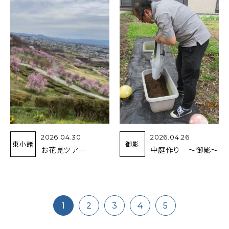
2026.04.30
2026.04.26
東小諸
御影
お花見ツアー
中庭作り ～御影～
1
2
3
4
5