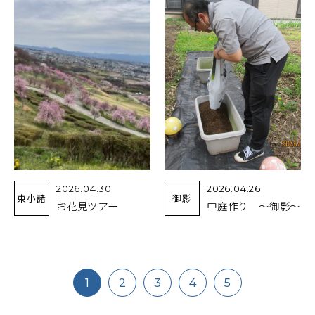
2026.04.30
2026.04.26
東小諸
御影
お花見ツアー
中庭作り ～御影～
1
2
3
4
5