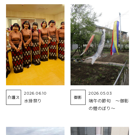
2026.06.10
2026.05.03
介護ス
御影
水掛祭り
端午の節句 ～御影
の鯉のぼり～