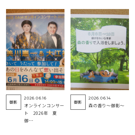
2026.06.16
2026.06.14
御影
御影
オンラインコンサー
森の香り～御影～
ト 2026年 夏
御…