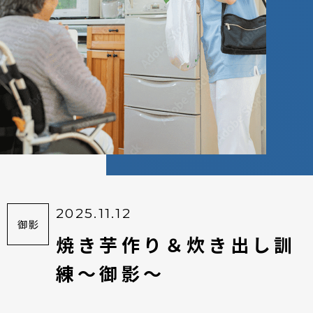
2025.11.12
御影
焼き芋作り＆炊き出し訓
練～御影～