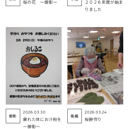
桜の花 ～御影～
２０２６年度が始ま
りました
2026.03.30
2026.03.24
御影
南館
疲れた体にお汁粉を
桜餅作り
～御影～