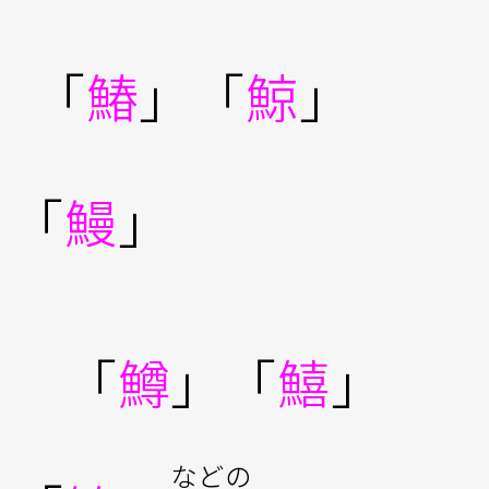
「
鰆
」「
鯨
」
「
鰻
」
「
鱒
」「
鱚
」
などの