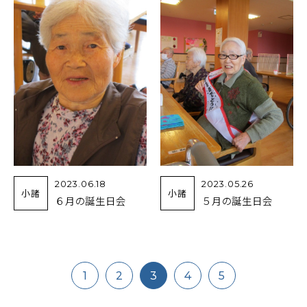
2023.06.18
2023.05.26
小諸
小諸
６月の誕生日会
５月の誕生日会
1
2
3
4
5