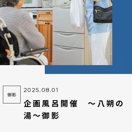
2025.08.01
御影
企画風呂開催 ～八朔の
湯～御影