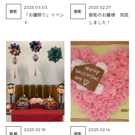
2025.03.03
2025.02.27
御影
御影
「お雛祭り」イベン
御影のお雛様 完成
ト
しました！
2025.02.19
2025.02.14
南館
御影